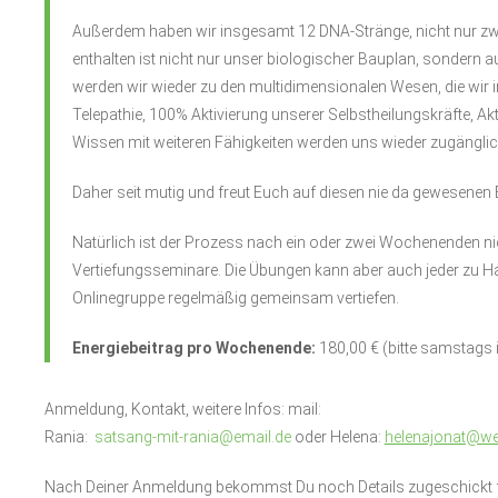
Außerdem haben wir insgesamt 12 DNA-Stränge, nicht nur zwei
enthalten ist nicht nur unser biologischer Bauplan, sondern au
werden wir wieder zu den multidimensionalen Wesen, die wir in
Telepathie, 100% Aktivierung unserer Selbstheilungskräfte, A
Wissen mit weiteren Fähigkeiten werden uns wieder zugänglic
Daher seit mutig und freut Euch auf diesen nie da gewesene
Natürlich ist der Prozess nach ein oder zwei Wochenenden ni
Vertiefungsseminare. Die Übungen kann aber auch jeder zu 
Onlinegruppe regelmäßig gemeinsam vertiefen.
Energiebeitrag pro Wochenende:
180,00 € (bitte samstags 
Anmeldung, Kontakt, weitere Infos: mail:
Rania:
satsang-mit-rania@email.de
oder Helena:
helenajonat@we
Nach Deiner Anmeldung bekommst Du noch Details zugeschickt f