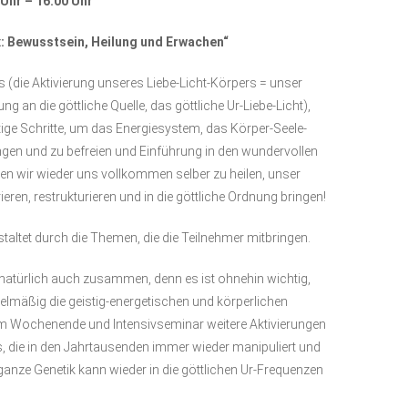
Uhr – 16.00 Uhr
x: Bewusstsein, Heilung und Erwachen“
(die Aktivierung unseres Liebe-Licht-Körpers = unser
g an die göttliche Quelle, das göttliche Ur-Liebe-Licht),
htige Schritte, um das Energiesystem, das Körper-Seele-
gen und zu befreien und Einführung in den wundervollen
n wir wieder uns vollkommen selber zu heilen, unser
ren, restrukturieren und in die göttliche Ordnung bringen!
ltet durch die Themen, die die Teilnehmer mitbringen.
türlich auch zusammen, denn es ist ohnehin wichtig,
gelmäßig die geistig-energetischen und körperlichen
dem Wochenende und Intensivseminar weitere Aktivierungen
, die in den Jahrtausenden immer wieder manipuliert und
anze Genetik kann wieder in die göttlichen Ur-Frequenzen