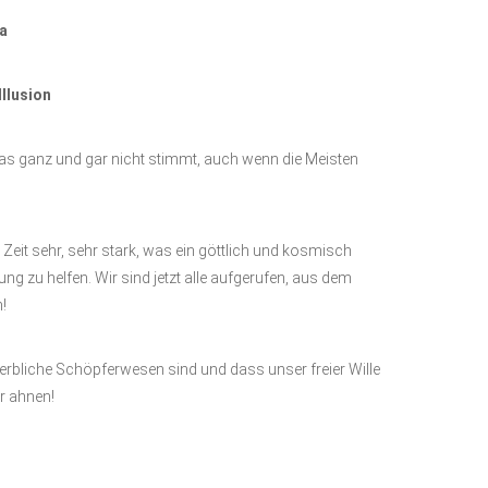
a
Illusion
s ganz und gar nicht stimmt, auch wenn die Meisten
 Zeit sehr, sehr stark, was ein göttlich und kosmisch
ng zu helfen. Wir sind jetzt alle aufgerufen, aus dem
!
terbliche Schöpferwesen sind und dass unser freier Wille
ir ahnen!