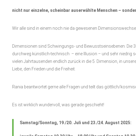
nicht nur einzelne, scheinbar auserwählte Menschen – sondern
Wir alle sind in einem noch nie da gewesenen Dimensionswechsel v
Dimensionen sind Schwingungs- und Bewusstseinsebenen. Die 3. Dim
durchweg künstlich-technisch – eine Illusion – und sehr niedri
vielen Jahrtausenden endlich zurück in die 5. Dimension, in unsere
Liebe, den Frieden und die Freiheit.
Rania beantwortet gerne alle Fragen und teilt das göttlich/kosmi
Es ist wirklich wundervoll, was gerade geschieht!
Samstag/Sonntag, 19./20. Juli und 23./24. August 2025: