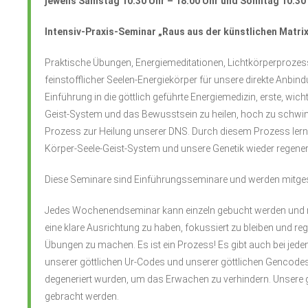
jeweils Samstag 10.30 Uhr – 18.00 Uhr und Sonntag 10.30 
Intensiv-Praxis-Seminar „Raus aus der künstlichen Matri
Praktische Übungen, Energiemeditationen, Lichtkörperprozess 
feinstofflicher Seelen-Energiekörper für unsere direkte Anbindun
Einführung in die göttlich geführte Energiemedizin, erste, wic
Geist-System und das Bewusstsein zu heilen, hoch zu schwin
Prozess zur Heilung unserer DNS. Durch diesem Prozess lerne
Körper-Seele-Geist-System und unsere Genetik wieder regenerie
Diese Seminare sind Einführungsseminare und werden mitgesta
Jedes Wochenendseminar kann einzeln gebucht werden und na
eine klare Ausrichtung zu haben, fokussiert zu bleiben und re
Übungen zu machen. Es ist ein Prozess! Es gibt auch bei je
unserer göttlichen Ur-Codes und unserer göttlichen Gencodes
degeneriert wurden, um das Erwachen zu verhindern. Unsere g
gebracht werden.