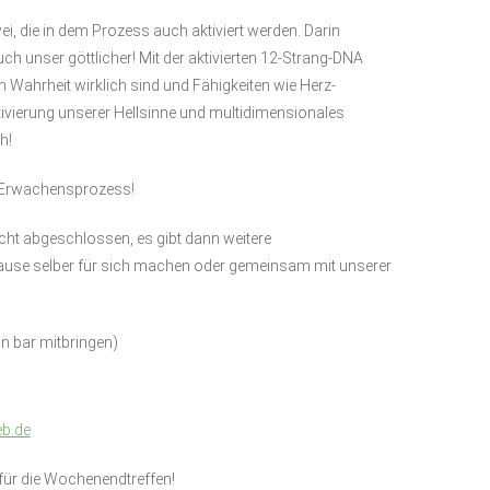
, die in dem Prozess auch aktiviert werden. Darin
ch unser göttlicher! Mit der aktivierten 12-Strang-DNA
 Wahrheit wirklich sind und Fähigkeiten wie Herz-
ktivierung unserer Hellsinne und multidimensionales
h!
n Erwachensprozess!
cht abgeschlossen, es gibt dann weitere
Hause selber für sich machen oder gemeinsam mit unserer
in bar mitbringen)
b.de
ür die Wochenendtreffen!