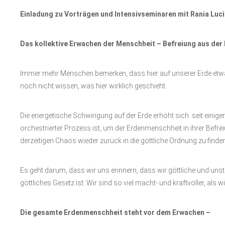
E
inladung zu
V
orträgen und
I
ntensivseminaren mit
R
ania
L
uci
D
as kollektive
E
rwachen der
M
enschheit –
B
efreiung aus der 
Immer mehr Menschen bemerken, dass hier auf unserer Erde etwa
noch nicht wissen, was hier wirklich geschieht.
Die energetische Schwingung auf der Erde erhöht sich seit einiger
orchestrierter Prozess ist, um der Erdenmenschheit in ihrer Befreiu
derzeitigen Chaos wieder zurück in die göttliche Ordnung zu finden
Es geht darum, dass wir uns erinnern, dass wir göttliche und uns
göttliches Gesetz ist. Wir sind so viel macht- und kraftvoller, als w
Die gesamte Erdenmenschheit steht vor dem Erwachen –